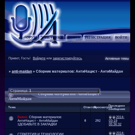
ФОРУМ
УЧАСТНИКИ
ПОИСК
РЕГИСТРАЦИЯ
ВОЙТИ
Привет, Гость!
Войдите
или
зарегистрируйтесь
.
Активные темы
»
anti-maidan
»
Сборник материалов: АнтиНацист - АнтиМайдан
Страница:
1
Сборник материалов: АнтиНацист -
АнтиМайдан
Последнее
Тема
Ответов
Просмотров
сообщение
Важно:
Сборник материалов:
2014-
АнтиНацист - АнтиМайдан
0
292
03-19
‡ДОБАВЬТЕ В ЗАКЛАДКИ
05:36:32
2014-
СТРАТЕГИЯ И ТЕХНОЛОГИИ