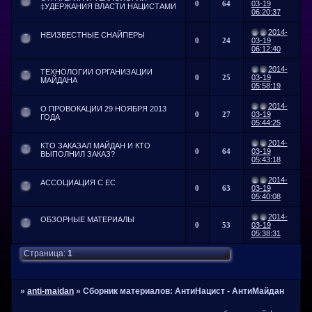
0
64
03-19
‡УДЕРЖАНИЯ ВЛАСТИ НАЦИСТАМИ
06:20:37
2014-
НЕИЗВЕСТНЫЕ СНАЙПЕРЫ
0
24
03-19
06:12:40
2014-
ТЕХНОЛОГИИ ОРГАНИЗАЦИИ
0
25
03-19
МАЙДАНА
05:58:19
2014-
О ПРОВОКАЦИИ 29 НОЯБРЯ 2013
0
27
03-19
ГОДА
05:44:25
2014-
КТО ЗАКАЗАЛ МАЙДАН И КТО
0
64
03-19
ВЫПОЛНИЛ ЗАКАЗ?
05:43:18
2014-
АССОЦИАЦИЯ С ЕС
0
63
03-19
05:40:08
2014-
ОБЗОРНЫЕ МАТЕРИАЛЫ
0
53
03-19
05:38:31
Страница:
1
»
anti-maidan
»
Сборник материалов: АнтиНацист - АнтиМайдан